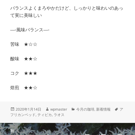
バランスよくまろやかだけど、しっかりと味わいのあっ
て実に美味しい
—-風味バランス—-
苦味 ★☆☆
酸味 ★★☆
コク ★★★
焙煎 ★★☆
投
作
カ
タ
2020年1月14日
wpmaster
今月の珈琲
,
新着情報
ア
稿
成
テ
グ
フリカンベッド
,
ティピカ
,
ラオス
日:
者
ゴ
リ
投
ー
前
稿