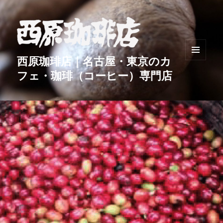
西原珈琲店｜名古屋・東京のカ
メニュ
フェ・珈琲（コーヒー）専門店
ーとウ
ィジェ
ット