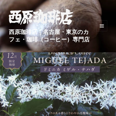
西原珈琲店｜名古屋・東京のカ
メニュ
フェ・珈琲（コーヒー）専門店
ーとウ
ィジェ
ット