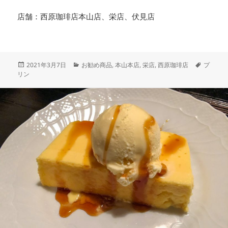
店舗：西原珈琲店本山店、栄店、伏見店
投
カ
タ
2021年3月7日
お勧め商品
,
本山本店
,
栄店
,
西原珈琲店
プ
稿
テ
グ
リン
日:
ゴ
リ
ー