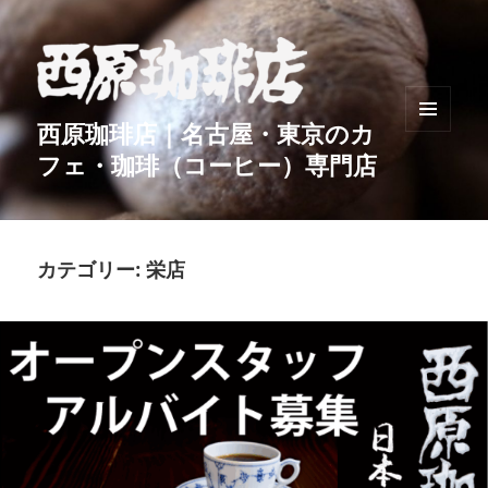
西原珈琲店｜名古屋・東京のカ
メニュ
フェ・珈琲（コーヒー）専門店
ーとウ
ィジェ
ット
カテゴリー:
栄店