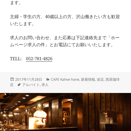
ます。
主婦・学生の方、40歳以上の方、沢山働きたい方も歓迎
いたします。
求人のお問い合わせ、また応募は下記連絡先まで「ホー
ムページ求人の件」とお電話にてお願いいたします。
TELL:
052-781-4826
投
カ
2017年11月28日
CAFE Kahve hane
,
新着情報
,
栄店
,
西原珈琲
稿
タ
テ
店
アルバイト
,
求人
日:
グ
ゴ
リ
ー