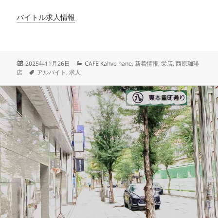
バイトル求人情報
投
カ
2025年11月26日
CAFE Kahve hane
,
新着情報
,
栄店
,
西原珈琲
稿
タ
テ
店
アルバイト
,
求人
日:
グ
ゴ
リ
ー