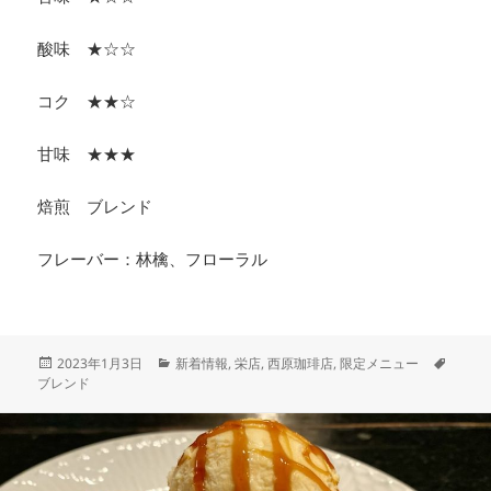
酸味 ★☆☆
コク ★★☆
甘味 ★★★
焙煎 ブレンド
フレーバー：林檎、フローラル
投
カ
タ
2023年1月3日
新着情報
,
栄店
,
西原珈琲店
,
限定メニュー
稿
テ
グ
ブレンド
日:
ゴ
リ
ー