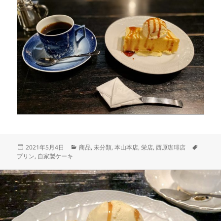
投
カ
タ
2021年5月4日
商品
,
未分類
,
本山本店
,
栄店
,
西原珈琲店
稿
テ
グ
プリン
,
自家製ケーキ
日:
ゴ
リ
ー