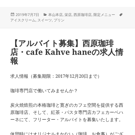
投
カ
タ
2019年7月7日
本山本店
,
栄店
,
西原珈琲店
,
限定メニュー
稿
テ
グ
アイスクリーム
,
スイーツ
,
プリン
日:
ゴ
リ
ー
【アルバイト募集】西原珈琲
店・cafe Kahve haneの求人情
報
求人情報（募集期限：2017年12月20日まで）
珈琲専門店で働いてみませんか？
炭火焼焙煎の本格珈琲と寛ぎのカフェ空間を提供する西
原珈琲店、そして、紅茶・パスタ専門店カフェカーベハ
ーネにて、フリーター・アルバイトを募集いたします。
休憩時にはオリジナルまかない（珈琲、お食事）がござ