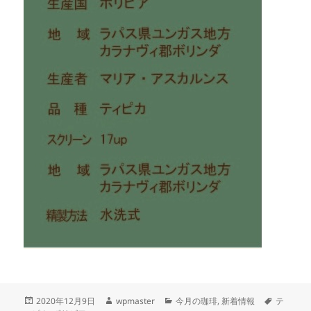
投
作
カ
タ
2020年12月9日
wpmaster
今月の珈琲
,
新着情報
テ