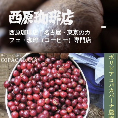
西原珈琲店｜名古屋・東京のカ
メニュ
フェ・珈琲（コーヒー）専門店
ーとウ
ィジェ
ット