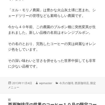
「エル・モリノ農園」は豊かな火山灰土壌に恵まれ、シ
ェードツリーの管理なども素晴らしい農園です。
今から４０年前、この農園のブルボン種に突然変異が生
まれました。新しい品種の名前はオレンジブルボン。
その名のとおり、完熟したコーヒーの実は綺麗なオレン
ジ色をしています。
その深い味わいと甘さを併せもった世界中探しても非常
に少ない品種です。
投
作
カ
2013年11月4日
wpmaster
今月の珈琲
,
西原珈琲店
,
限定
稿
成
テ
メニュー
日:
者
ゴ
リ
投
ー
前
稿
西原珈琲店の世界のコーヒー１０月の限定コー
前