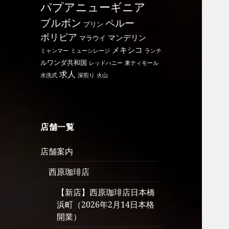
パプアニューギニア
ブルボン
ペルー
プリン
ボリビア
マンデリン
マラウイ
メキシコ
ミャンマー
ミューシレージ
ランチ
ルワンダ共和国
レッドハニー
東ティモール
求人
水洗式
深煎り
火山
店舗一覧
店舗案内
西原珈琲店
【新店】西原珈琲店日本橋
浜町（2026年2月14日本格
開業）