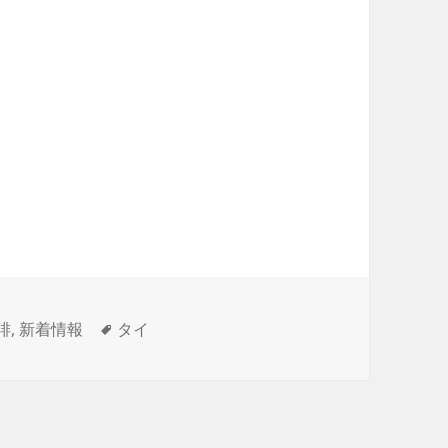
タ
琲
,
新着情報
タイ
グ