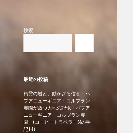
検索
検
索
最近の投稿
精霊の岩と、動かざる信念：パ
プアニューギニア・コルブラン
農園が放つ大地の記憶「パプア
ニューギニア コルブラン農
園」(コーヒートラベラーNの手
記14)