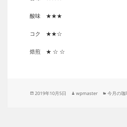
酸味 ★★★
コク ★★☆
焙煎 ★ ☆ ☆
投
作
カ
2019年10月5日
wpmaster
今月の珈
稿
成
テ
日:
者
ゴ
リ
ー