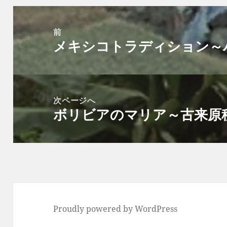
投
稿
前
メキシコトラディション～
ナ
前
ビ
の
ゲ
投
ー
稿:
次ページへ
シ
ボリビアのマリア～古来原
次
ョ
の
ン
投
稿:
Proudly powered by WordPress