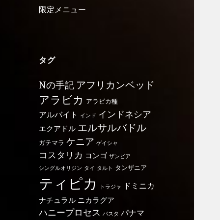
限定メニュー
タグ
アフリカンベッド
Nの手記
アラビカ
アラビカ種
インドネシア
アルバイト
インド
エルサルバドル
エクアドル
ケニア
ガテマラ
ゲイシャ
コスタリカ
コンゴ
ザンビア
タンザニア
シングルオリジン
タイ
タルト
ティピカ
ドミニカ
トラジャ
ナチュラル
ニカラグア
ハニープロセス
パナマ
パスタ