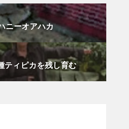
ハニーオアハカ
種ティピカを残し育む