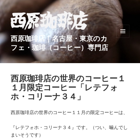
西原珈琲店｜名古屋・東京のカ
メニュ
フェ・珈琲（コーヒー）専門店
ーとウ
ィジェ
ット
西原珈琲店の世界のコーヒー１
１月限定コーヒー「レテフォ
ホ・コリーナ３４」
西原珈琲店の世界のコーヒー１１月の限定コーヒーは、
『レテフォホ・コリーナ３４』です。（つい、噛んでし
まいそうです）